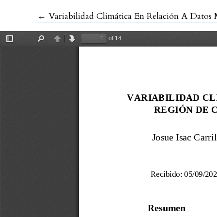
Volver a los detalles del artículo
←
Variabilidad Climática En Relación A Datos Mete