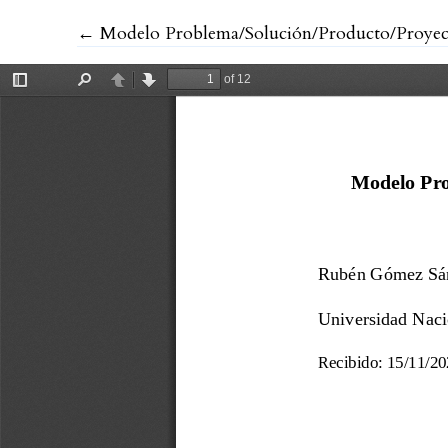
Volver a los detalles del artículo
←
Modelo Problema/Solución/Producto/Proyecto,