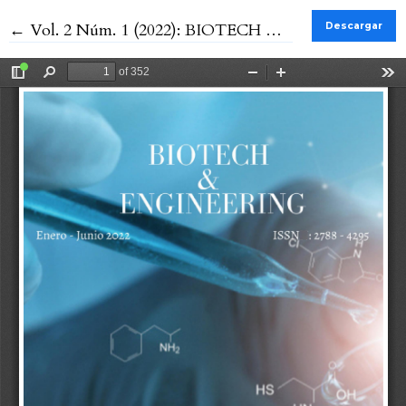
Volver a los detalles del artículo
←
Vol. 2 Núm. 1 (2022): BIOTECH & ENGINEERING
Descargar