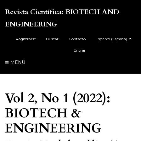
Revista Científica: BIOTECH AND
ENGINEERING
##plugins.themes.health
Registrarse
Buscar
Contacto
Español (España)
Entrar
MENÚ
Vol 2, No 1 (2022):
BIOTECH &
ENGINEERING