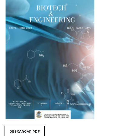
##issue.tableOfContents##
DESCARGAR PDF