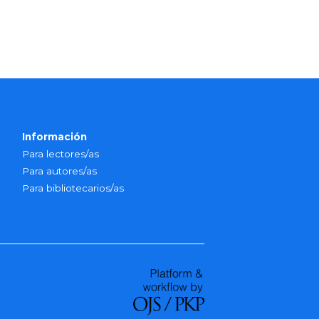
Información
Para lectores/as
Para autores/as
Para bibliotecarios/as