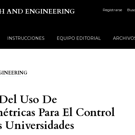
TECH AND ENGINEERING
Registrarse
Bus
INSTRUCCIONES
EQUIPO EDITORIAL
ARCHIVO
ENGINEERING
s Del Uso De
étricas Para El Control
 Universidades