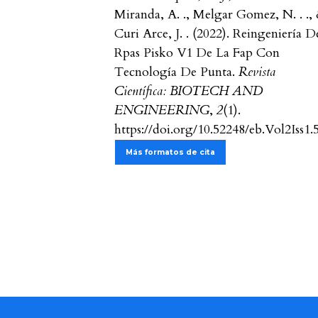
Miranda, A. ., Melgar Gomez, N. . .,
Curi Arce, J. . (2022). Reingeniería D
Rpas Pisko V1 De La Fap Con
Tecnología De Punta.
Revista
Científica: BIOTECH AND
ENGINEERING
,
2
(1).
https://doi.org/10.52248/eb.Vol2Iss1.
Más formatos de cita