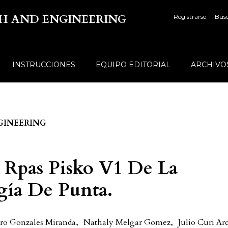
TECH AND ENGINEERING
Registrarse
Bus
INSTRUCCIONES
EQUIPO EDITORIAL
ARCHIVO
ENGINEERING
 Rpas Pisko V1 De La
gía De Punta.
dro Gonzales Miranda
,
Nathaly Melgar Gomez
,
Julio Curi Ar