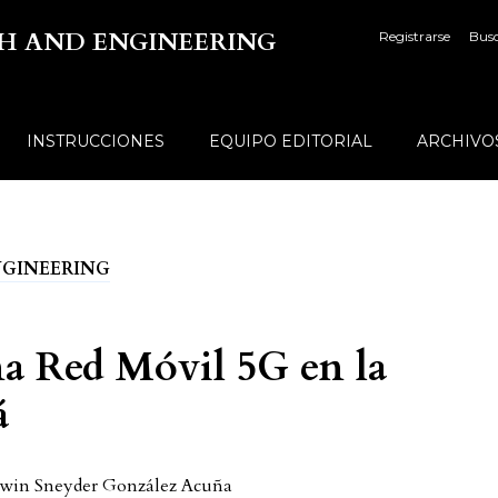
TECH AND ENGINEERING
Registrarse
Bus
INSTRUCCIONES
EQUIPO EDITORIAL
ARCHIVO
 ENGINEERING
a Red Móvil 5G en la
á
win Sneyder González Acuña