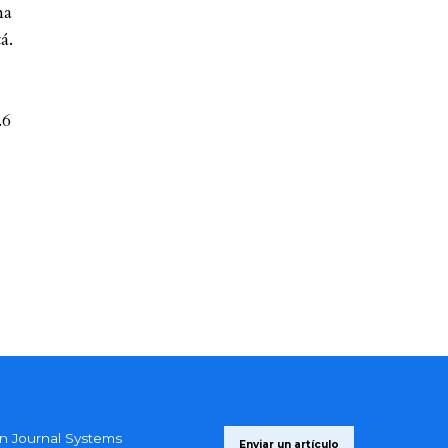
na
á.
.6
 Journal Systems
Enviar un artículo